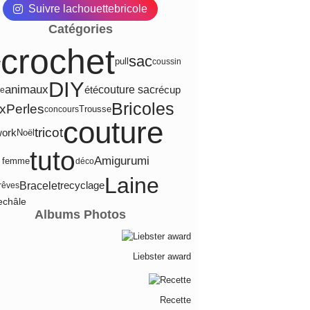
Suivre lachouettebricole
Catégories
crochet
sac
e
pull
coussin
DIY
animaux
été
couture sac
récup
ge
Bricoles
ux
Perles
Trousse
concours
couture
tricot
work
Noël
tuto
Amigurumi
e femme
déco
Laine
Bracelet
recyclage
-rêves
e
châle
Albums Photos
Liebster award
Recette