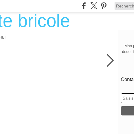
HET
Mon p
déco, 
Contac