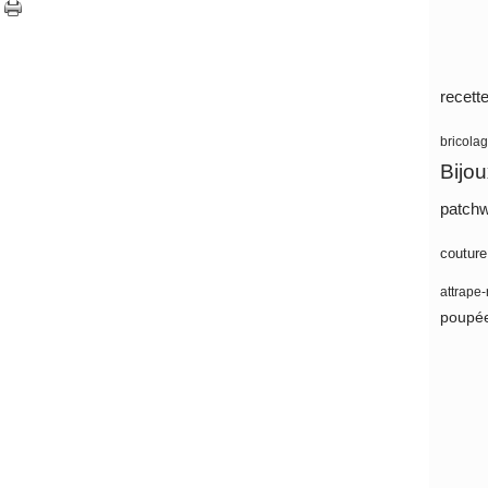
recett
bricola
Bijo
patch
coutur
attrape
poupé