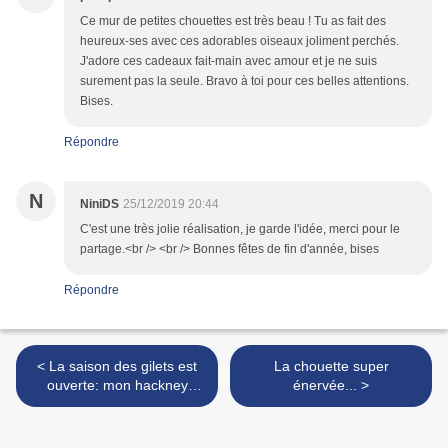
Ce mur de petites chouettes est très beau ! Tu as fait des
heureux-ses avec ces adorables oiseaux joliment perchés.
J'adore ces cadeaux fait-main avec amour et je ne suis
surement pas la seule. Bravo à toi pour ces belles attentions.
Bises.
Répondre
N
NiniDS
25/12/2019 20:44
C'est une très jolie réalisation, je garde l'idée, merci pour le
partage.<br /> <br /> Bonnes fêtes de fin d'année, bises
Répondre
< La saison des gilets est
La chouette super
ouverte: mon hackney
énervée... >
cardigan...