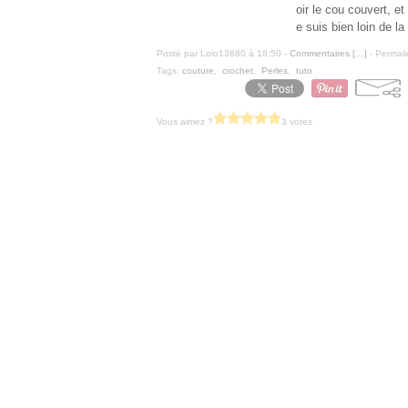
oir le cou couvert, e
e suis bien loin de la
Posté par Lolo13680 à 18:50 -
Commentaires [
…
]
- Permali
Tags:
couture
,
crochet
,
Perles
,
tuto
Vous aimez ?
3 votes