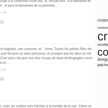
rticipé à la confection d'une box, la "Bricole Box" à la demande de
e", et pour le lancement de sa première...
en [
#
]
coutu
coutur
c
recett
co
e baguette, une couronne, et....Anna. Toutes les petites filles rêv
n jour fée puis un autre princesse, et pourquoi pas les deux en mê
C'est pour cela que mon titre n'a pas de faute d'orthographe comm
Amig
u le...
patch
en [
#
]
in, mais les soirées sont fraîches à la tombée de la nuit. J'aime av