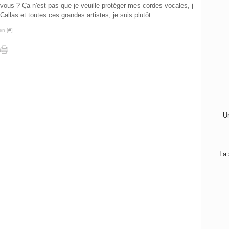
t vous ? Ça n'est pas que je veuille protéger mes cordes vocales, j
 Callas et toutes ces grandes artistes, je suis plutôt...
en [
#
]
Un
La 