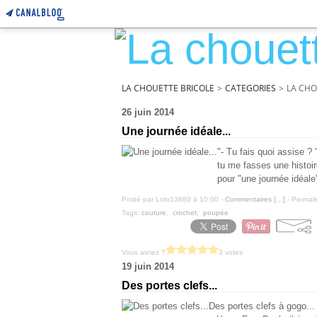
LA CHOUETTE BRICOLE
>
CATEGORIES
>
LA CHO
26 juin 2014
Une journée idéale...
"- Tu fais quoi assise ? "
tu me fasses une histoir
pour "une journée idéale
Posté par Lolo13680 à 10:00 -
Commentaires [
…
]
- Permali
Tags:
couture
,
crochet
,
poupée
Vous aimez ?
3 votes
19 juin 2014
Des portes clefs...
Des portes clefs à gogo...