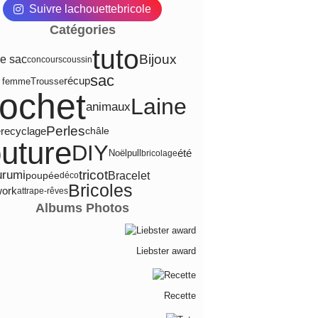
Suivre lachouettebricole
Catégories
tuto
Bijoux
re sac
concours
coussin
sac
récup
e femme
Trousse
rochet
Laine
animaux
Perles
e
recyclage
châle
uture
DIY
été
pull
Noël
bricolage
tricot
urumi
Bracelet
poupée
déco
Bricoles
work
attrape-rêves
Albums Photos
Liebster award
Recette