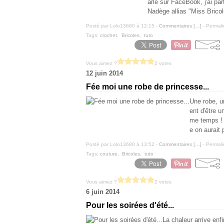
arlé sur FaceBook, j'ai pa
Nadège allias "Miss Bricol
Posté par Lolo13680 à 12:15 -
Commentaires [
…
]
- Permali
Tags:
crochet
,
Bricoles
,
tuto
Vous aimez ?
2 votes
12 juin 2014
Fée moi une robe de princesse...
Une robe, un
ent d'être u
me temps ! 
e on aurait p
Posté par Lolo13680 à 13:52 -
Commentaires [
…
]
- Permali
Tags:
couture
,
Bricoles
,
tuto
Vous aimez ?
2 votes
6 juin 2014
Pour les soirées d'été...
La chaleur arrive enf