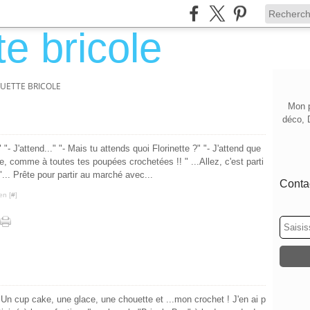
UETTE BRICOLE
Mon p
déco, 
 "- J'attend..." "- Mais tu attends quoi Florinette ?" "- J'attend que
e, comme à toutes tes poupées crochetées !! " ...Allez, c'est parti
"... Prête pour partir au marché avec...
Contac
en [
#
]
 Un cup cake, une glace, une chouette et ...mon crochet ! J'en ai p