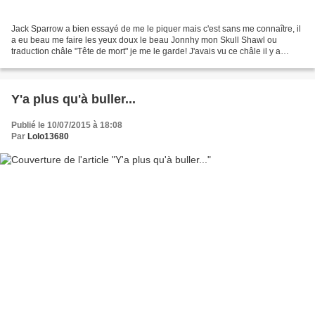
Jack Sparrow a bien essayé de me le piquer mais c'est sans me connaître, il
a eu beau me faire les yeux doux le beau Jonnhy mon Skull Shawl ou
traduction châle "Tête de mort" je me le garde! J'avais vu ce châle il y a
quelque temps , il m'a littéralement...
Y'a plus qu'à buller...
Publié le 10/07/2015 à 18:08
Par
Lolo13680