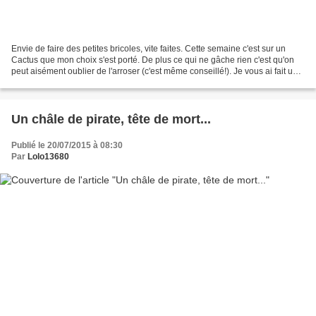
Envie de faire des petites bricoles, vite faites. Cette semaine c'est sur un
Cactus que mon choix s'est porté. De plus ce qui ne gâche rien c'est qu'on
peut aisément oublier de l'arroser (c'est même conseillé!). Je vous ai fait un
petit pas à pas de sa...
Un châle de pirate, tête de mort...
Publié le 20/07/2015 à 08:30
Par
Lolo13680