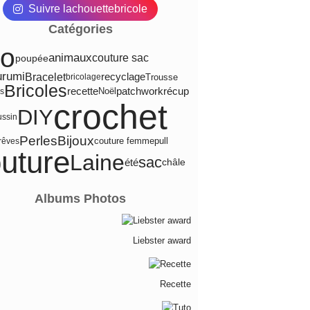
Suivre lachouettebricole
Catégories
to
animaux
couture sac
poupée
urumi
Bracelet
recyclage
Trousse
bricolage
Bricoles
recette
patchwork
récup
Noël
s
crochet
DIY
ussin
Bijoux
Perles
pull
couture femme
-rêves
uture
Laine
sac
été
châle
Albums Photos
Liebster award
Recette