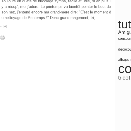
Toujours en quête de bricolage sympa, facile et utile, si en plus il
y a récup', moi j'adore. Le printemps va bientôt pointer le bout de
son nez, j'entend encore ma grand-mère dire: "C'est le moment d
u nettoyage de Printemps !" Donc grand rangement, tri,...
tu
en [
#
]
Amig
concour
déco
co
attrape
co
tricot