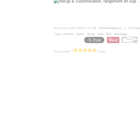
Posté par Lolo13680 à 11:08 -
Commentaires [
…
]
- Permali
Tags:
crochet
,
Laine
,
récup
,
tuto
,
DIY
,
bricolage
Vous aimez ?
1 vote