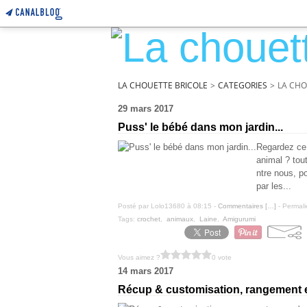
LA CHOUETTE BRICOLE
>
CATEGORIES
>
LA CHO
29 mars 2017
Puss' le bébé dans mon jardin...
Regardez ce 
animal ? tout
ntre nous, po
par les...
Posté par Lolo13680 à 08:15 -
Commentaires [
…
]
- Permali
Tags:
crochet
,
animaux
,
Laine
,
Amigurumi
Vous aimez ?
0 vote
14 mars 2017
Récup & customisation, rangement en