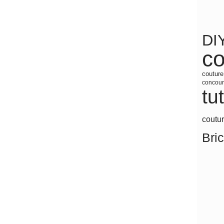
DI
co
coutur
concour
tu
coutu
Bri