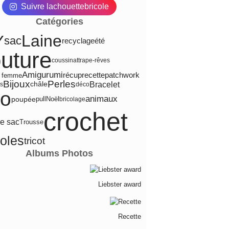
Suivre lachouettebricole
Catégories
Laine
Y
sac
été
recyclage
uture
coussin
attrape-rêves
Amigurumi
recette
récup
patchwork
e femme
Bijoux
Perles
Bracelet
châle
s
déco
to
animaux
poupée
pull
Noël
bricolage
crochet
re sac
Trousse
coles
tricot
Albums Photos
Liebster award
Recette