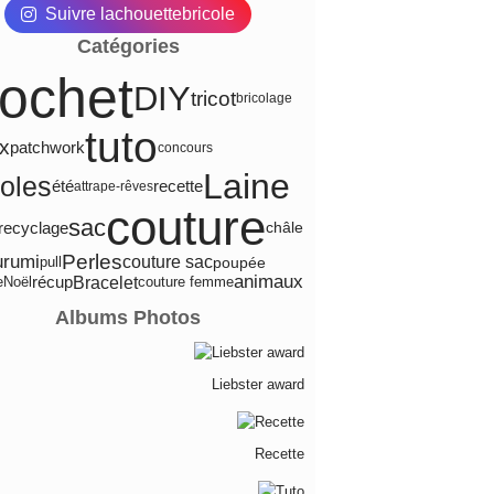
Suivre lachouettebricole
Catégories
rochet
DIY
tricot
bricolage
tuto
ux
patchwork
concours
Laine
coles
été
recette
attrape-rêves
couture
sac
recyclage
châle
Perles
urumi
couture sac
pull
poupée
animaux
Bracelet
récup
e
Noël
couture femme
Albums Photos
Liebster award
Recette