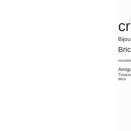
c
Bijo
Bri
coussin
Amig
Trouss
déco