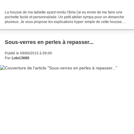
La housse de ma tablette ayant rendu l'âme j'ai eu envie de me faire une
pochette facile et personnalisée. Un petit atelier sympa pour un dimanche
pluvieux. Je vous propose les explications hyper simple de cette housse.
Matériel: - 2 morceaux de feutrine...
Sous-verres en perles à repasser...
Publié le 09/06/2015 à 09:00
Par
Lolo13680