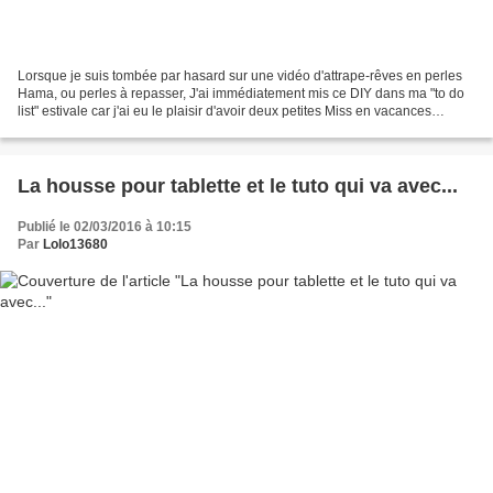
Lorsque je suis tombée par hasard sur une vidéo d'attrape-rêves en perles
Hama, ou perles à repasser, J'ai immédiatement mis ce DIY dans ma "to do
list" estivale car j'ai eu le plaisir d'avoir deux petites Miss en vacances
quelques jours à la maison cette...
La housse pour tablette et le tuto qui va avec...
Publié le 02/03/2016 à 10:15
Par
Lolo13680