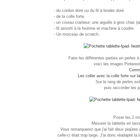
- du cordon doré ou du fil à broder doré.
- de la colle forte.
- un ciseau cranteur, une aiguille à gros chas (aig
- fil assorti à la feutrine et machine à coudre.
- Un morceau de scratch.
Faire les différentes parties en perles à r
voici les images Pinterest
Comme
Les coller avec la colle forte sur l
Sur le rang de perles exté
puis raccorder les p
Poser les 2 mor
Mesurer la tablette en lais
Vous remarquerez que j'ai fait deux piqûres
celle-ci était trop large. J'ai donc réadapté la