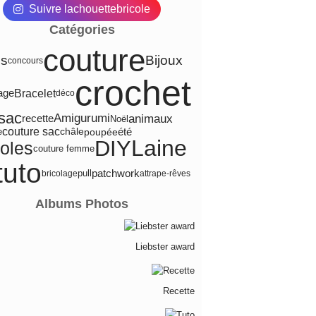
Suivre lachouettebricole
Catégories
couture
Bijoux
es
concours
crochet
Bracelet
age
déco
sac
animaux
Amigurumi
recette
Noël
été
couture sac
poupée
e
châle
Laine
DIY
coles
couture femme
tuto
pull
patchwork
bricolage
attrape-rêves
Albums Photos
Liebster award
Recette