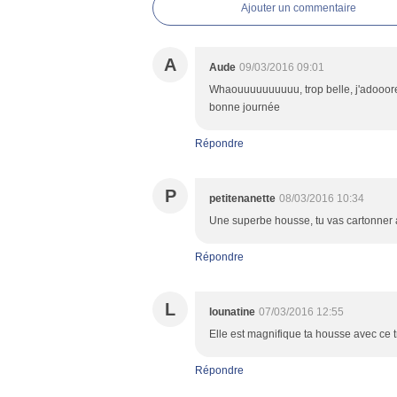
Ajouter un commentaire
A
Aude
09/03/2016 09:01
Whaouuuuuuuuuu, trop belle, j'adooore et
bonne journée
Répondre
P
petitenanette
08/03/2016 10:34
Une superbe housse, tu vas cartonner a
Répondre
L
lounatine
07/03/2016 12:55
Elle est magnifique ta housse avec ce trè
Répondre