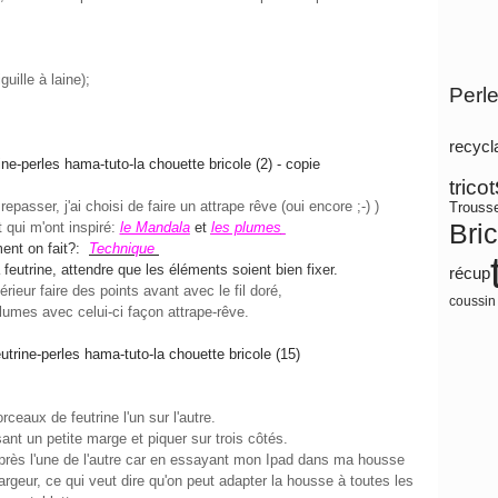
uille à laine);
Perl
recycl
tricot
epasser, j'ai choisi de faire un attrape rêve (oui encore ;-) )
Trouss
Bri
 qui m'ont inspiré:
l
e Mandala
et
les plumes
nt on fait?:
Technique
a feutrine, attendre que les éléments soient bien fixer.
récup
rieur faire des points avant avec le fil doré,
coussin
lumes avec celui-ci façon attrape-rêve.
ceaux de feutrine l'un sur l'autre.
sant un petite marge et piquer sur trois côtés.
 près l'une de l'autre car en essayant mon Ipad dans ma housse
 largeur, ce qui veut dire qu'on peut adapter la housse à toutes les