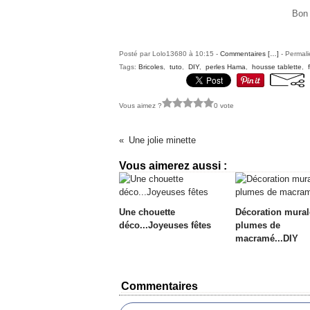
Bon 
Posté par Lolo13680 à 10:15 -
Commentaires [
…
]
- Permali
Tags:
Bricoles
,
tuto
,
DIY
,
perles Hama
,
housse tablette
,
Vous aimez ?
0 vote
Une jolie minette
Vous aimerez aussi :
Une chouette
Décoration mural
déco...Joyeuses fêtes
plumes de
macramé...DIY
Commentaires