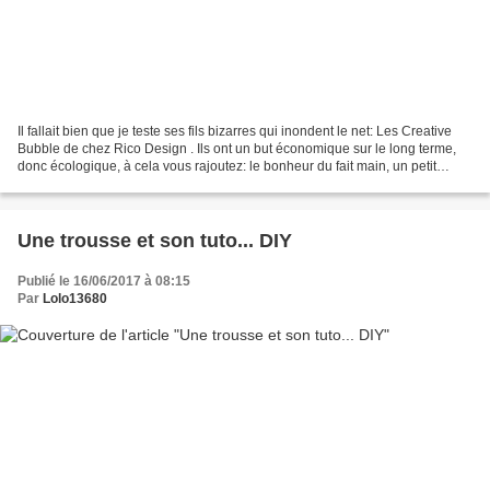
Il fallait bien que je teste ses fils bizarres qui inondent le net: Les Creative
Bubble de chez Rico Design . Ils ont un but économique sur le long terme,
donc écologique, à cela vous rajoutez: le bonheur du fait main, un petit
moment passé avec vos crochet,...
Une trousse et son tuto... DIY
Publié le 16/06/2017 à 08:15
Par
Lolo13680