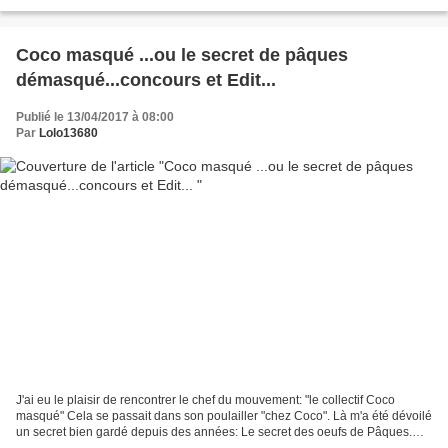
par toute la famille. Quand je...
Coco masqué ...ou le secret de pâques
démasqué...concours et Edit...
Publié le 13/04/2017 à 08:00
Par
Lolo13680
J'ai eu le plaisir de rencontrer le chef du mouvement: "le collectif Coco
masqué" Cela se passait dans son poulailler "chez Coco". Là m'a été dévoilé
un secret bien gardé depuis des années: Le secret des oeufs de Pâques.