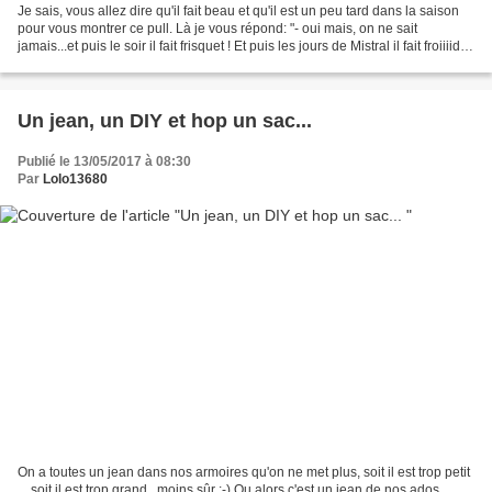
Je sais, vous allez dire qu'il fait beau et qu'il est un peu tard dans la saison
pour vous montrer ce pull. Là je vous répond: "- oui mais, on ne sait
jamais...et puis le soir il fait frisquet ! Et puis les jours de Mistral il fait froiiiid !"
Fort heureusement,...
Un jean, un DIY et hop un sac...
Publié le 13/05/2017 à 08:30
Par
Lolo13680
On a toutes un jean dans nos armoires qu'on ne met plus, soit il est trop petit
... soit il est trop grand...moins sûr ;-) Ou alors c'est un jean de nos ados.