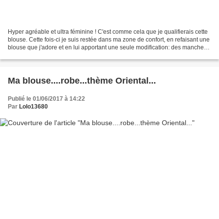
Hyper agréable et ultra féminine ! C'est comme cela que je qualifierais cette
blouse. Cette fois-ci je suis restée dans ma zone de confort, en refaisant une
blouse que j'adore et en lui apportant une seule modification: des manches.
Complètement satisfaite...
Ma blouse....robe...thème Oriental...
Publié le 01/06/2017 à 14:22
Par
Lolo13680