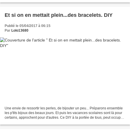
Notez qu'il est masqué afin de...
Et si on en mettait plein...des bracelets. DIY
Publié le 05/04/2017 à 06:15
Par
Lolo13680
Une envie de ressortir les perles, de bijouter un peu... Préparons ensemble
les p'tits bijoux des beaux jours. Et puis les vacances scolaires sont là pour
certains, approchent pour d'autres. Ce DIY à la portée de tous, peut occuper
les enfants. Il peut...