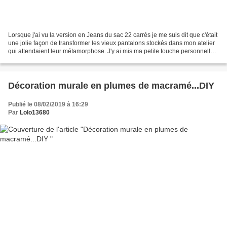
Lorsque j'ai vu la version en Jeans du sac 22 carrés je me suis dit que c'était
une jolie façon de transformer les vieux pantalons stockés dans mon atelier
qui attendaient leur métamorphose. J'y ai mis ma petite touche personnelle
évidemment sinon ce...
Décoration murale en plumes de macramé...DIY
Publié le 08/02/2019 à 16:29
Par
Lolo13680