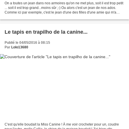
On a toutes un jean dans nos armoires qu'on ne met plus, soit il est trop petit
... soit il est trop grand...moins sûr ;-) Ou alors c'est un jean de nos ados.
Comme ici par exemple, c'est le jean d'une des filles d'une amie qui m'a
encore une fois lancé...
Le tapis en trapilho de la canine...
Publié le 04/05/2016 à 08:15
Par
Lolo13680
C'est qu'elle boudait la Miss Canine ! À me voir crocheter pour un, coudre
pour l'autre, melle Callia, le chien de la maison boudait ! J'ai bien vite