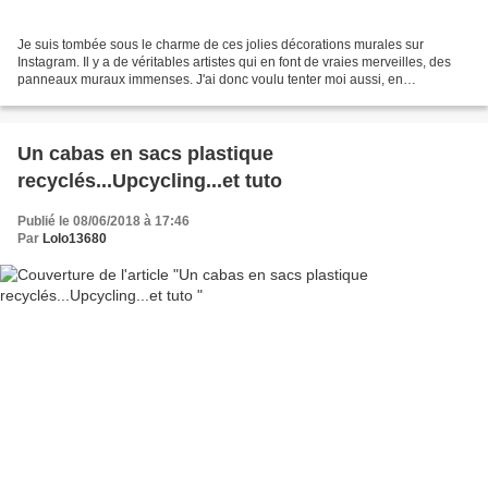
Je suis tombée sous le charme de ces jolies décorations murales sur
Instagram. Il y a de véritables artistes qui en font de vraies merveilles, des
panneaux muraux immenses. J'ai donc voulu tenter moi aussi, en
commençant par une petite décoration pour...
Un cabas en sacs plastique
recyclés...Upcycling...et tuto
Publié le 08/06/2018 à 17:46
Par
Lolo13680