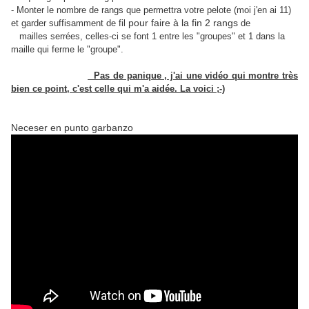
- Monter le nombre de rangs que permettra votre pelote (moi j'en ai 11)
pour faire à la fin 2 rangs
et garder suffisamment de fil
de
mailles serrées, celles-ci se font 1 entre les "groupes" et 1 dans la
maille qui ferme le "groupe".
Pas de panique , j'ai une vidéo qui montre très
bien ce point, c'est celle qui m'a aidée. La voici ;-)
Neceser en punto garbanzo