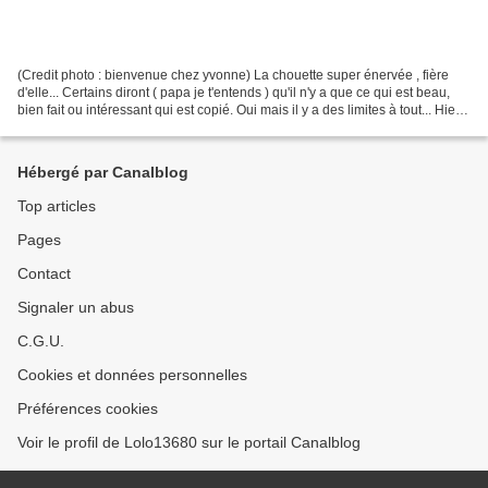
(Credit photo : bienvenue chez yvonne) La chouette super énervée , fière
d'elle... Certains diront ( papa je t'entends ) qu'il n'y a que ce qui est beau,
bien fait ou intéressant qui est copié. Oui mais il y a des limites à tout... Hier
en me baladant...
Hébergé par Canalblog
Top articles
Pages
Contact
Signaler un abus
C.G.U.
Cookies et données personnelles
Préférences cookies
Voir le profil de Lolo13680 sur le portail Canalblog