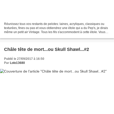
Réunissez tous vos restants de pelotes: laines, acryliques, classiques ou
texturées, fines ou pas et vous obtiendrez une étole qui a du Pep's, je dirais
même un petit air Vintage. Tous les fils s'accommodent à cette étole. Vous
pouvez le constater sur...
Châle tête de mort...ou Skull Shawl...#2
Publié le 27/09/2017 à 16:50
Par
Lolo13680