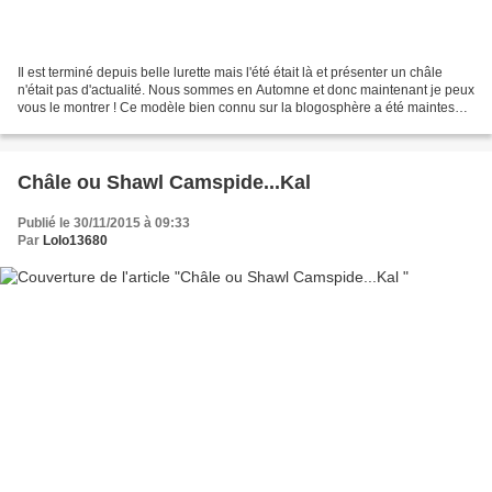
Il est terminé depuis belle lurette mais l'été était là et présenter un châle
n'était pas d'actualité. Nous sommes en Automne et donc maintenant je peux
vous le montrer ! Ce modèle bien connu sur la blogosphère a été maintes
fois crocheté, j'aime toutes...
Châle ou Shawl Camspide...Kal
Publié le 30/11/2015 à 09:33
Par
Lolo13680