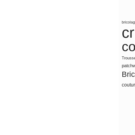
bricola
c
co
Trouss
patch
Bri
coutu