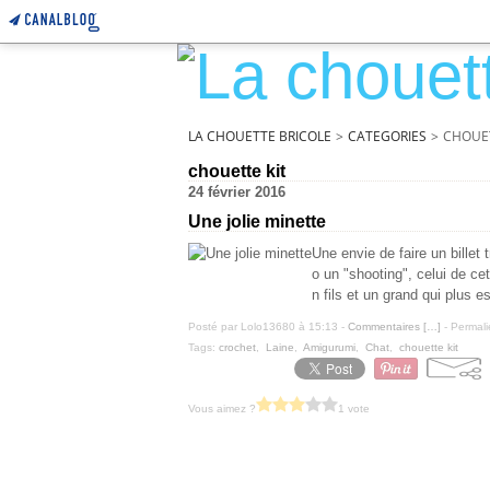
LA CHOUETTE BRICOLE
>
CATEGORIES
>
CHOUET
chouette kit
24 février 2016
Une jolie minette
Une envie de faire un billet
o un "shooting", celui de ce
n fils et un grand qui plus e
Posté par Lolo13680 à 15:13 -
Commentaires [
…
]
- Permali
Tags:
crochet
,
Laine
,
Amigurumi
,
Chat
,
chouette kit
Vous aimez ?
1 vote