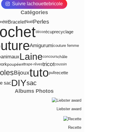
Suivre lachouettebricole
Catégories
Perles
été
Bracelet
Noël
ge
rochet
récup
recyclage
déco
uture
Amigurumi
couture femme
Laine
animaux
e
châle
concours
tricot
work
poupée
attrape-rêves
coussin
tuto
coles
Bijoux
recette
pull
DIY
sac
re sac
Albums Photos
Liebster award
Recette