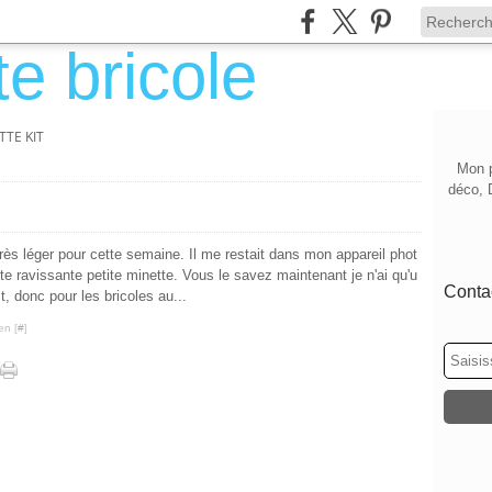
TE KIT
Mon p
déco, 
 très léger pour cette semaine. Il me restait dans mon appareil phot
tte ravissante petite minette. Vous le savez maintenant je n'ai qu'u
Contac
st, donc pour les bricoles au...
en [
#
]