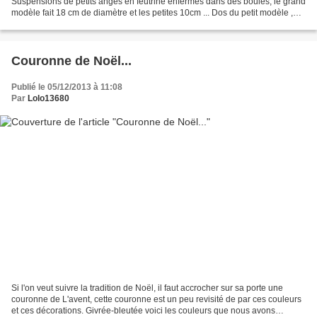
Suspensions de petits anges en feutrine enfermés dans des boules, le grand
modèle fait 18 cm de diamètre et les petites 10cm ... Dos du petit modèle ,
des ailes en tulle pailleté......
Couronne de Noël...
Publié le 05/12/2013 à 11:08
Par
Lolo13680
Si l'on veut suivre la tradition de Noël, il faut accrocher sur sa porte une
couronne de L'avent, cette couronne est un peu revisité de par ces couleurs
et ces décorations. Givrée-bleutée voici les couleurs que nous avons