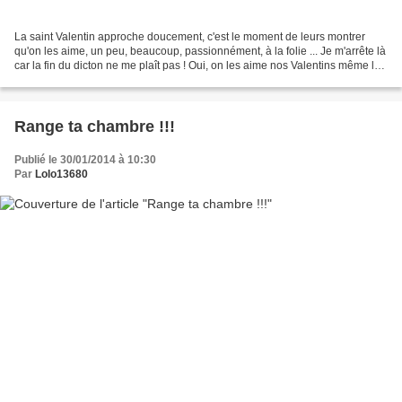
La saint Valentin approche doucement, c'est le moment de leurs montrer
qu'on les aime, un peu, beaucoup, passionnément, à la folie ... Je m'arrête là
car la fin du dicton ne me plaît pas ! Oui, on les aime nos Valentins même les
fois où... ils nous énervent...
Range ta chambre !!!
Publié le 30/01/2014 à 10:30
Par
Lolo13680