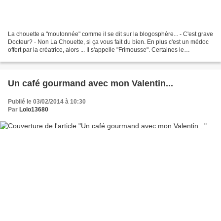
La chouette a "moutonnée" comme il se dit sur la blogosphère... - C'est grave
Docteur? - Non La Chouette, si ça vous fait du bien. En plus c'est un médoc
offert par la créatrice, alors ... Il s'appelle "Frimousse". Certaines le
connaissent déjà, pour...
Un café gourmand avec mon Valentin...
Publié le 03/02/2014 à 10:30
Par
Lolo13680