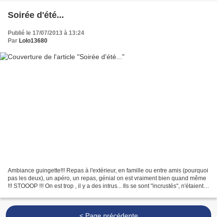
Soirée d'été...
Publié le 17/07/2013 à 13:24
Par
Lolo13680
Ambiance guingette!!! Repas à l'extérieur, en famille ou entre amis (pourquoi
pas les deux), un apéro, un repas, génial on est vraiment bien quand même
!!! STOOOP !!! On est trop , il y a des intrus... Ils se sont "incrustés", n'étaient
pas invités......
< Page précédente