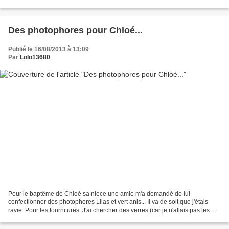
choisi... Noeuds en tissus bleu...
Des photophores pour Chloé...
Publié le 16/08/2013 à 13:09
Par
Lolo13680
Pour le baptême de Chloé sa nièce une amie m'a demandé de lui
confectionner des photophores Lilas et vert anis... Il va de soit que j'étais
ravie. Pour les fournitures: J'ai chercher des verres (car je n'allais pas les
faire dans des pots de yaourts quand...