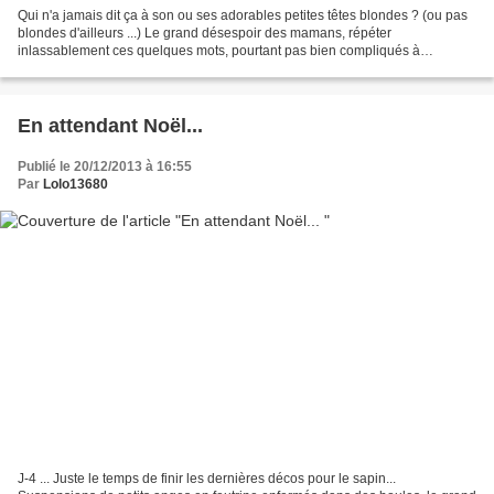
Qui n'a jamais dit ça à son ou ses adorables petites têtes blondes ? (ou pas
blondes d'ailleurs ...) Le grand désespoir des mamans, répéter
inlassablement ces quelques mots, pourtant pas bien compliqués à
comprendre... Mon fiston est grand maintenant,...
En attendant Noël...
Publié le 20/12/2013 à 16:55
Par
Lolo13680
J-4 ... Juste le temps de finir les dernières décos pour le sapin...