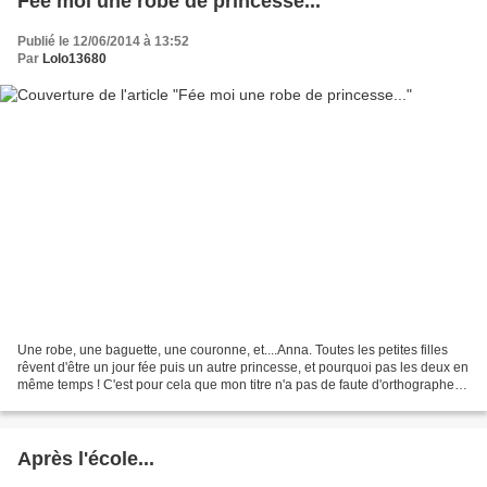
Fée moi une robe de princesse...
Publié le 12/06/2014 à 13:52
Par
Lolo13680
Une robe, une baguette, une couronne, et....Anna. Toutes les petites filles
rêvent d'être un jour fée puis un autre princesse, et pourquoi pas les deux en
même temps ! C'est pour cela que mon titre n'a pas de faute d'orthographe
comme on aurait pu le...
Après l'école...