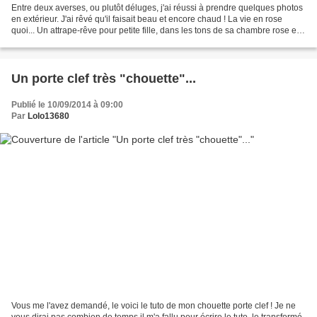
Entre deux averses, ou plutôt déluges, j'ai réussi à prendre quelques photos
en extérieur. J'ai rêvé qu'il faisait beau et encore chaud ! La vie en rose
quoi... Un attrape-rêve pour petite fille, dans les tons de sa chambre rose et
vert, J'ai choisi ce...
Un porte clef très "chouette"...
Publié le 10/09/2014 à 09:00
Par
Lolo13680
Vous me l'avez demandé, le voici le tuto de mon chouette porte clef ! Je ne
vous dirai pas combien de temps il m'a fallu pour écrire le tuto, le transformé