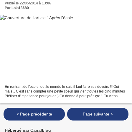
Publié le 22/05/2014 à 13:06
Par
Lolo13680
En rentrant de l'école tout le monde le sait: il faut faire ses devoirs !!! Oui
mais... C'est sans compter une petite soeur qui vient toutes les cinq minutes
Piétiner d'impatience pour jouer :) Ça donne à peut près ça: " -Tu viens
zouer avec moi Angie?...
< Page précédente
Page suivante >
Hébergé par Canalblog