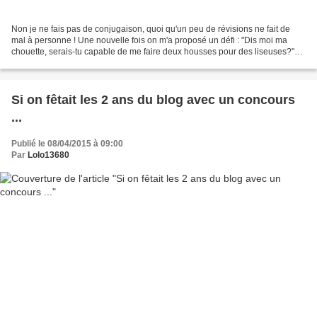
Non je ne fais pas de conjugaison, quoi qu'un peu de révisions ne fait de
mal à personne ! Une nouvelle fois on m'a proposé un défi : "Dis moi ma
chouette, serais-tu capable de me faire deux housses pour des liseuses?"
Vous savez c'est une tablette pour...
Si on fêtait les 2 ans du blog avec un concours
...
Publié le 08/04/2015 à 09:00
Par
Lolo13680