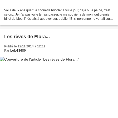
Voilà deux ans que "La chouette bricole" a vu le jour, déjà ou à peine, c'est
selon... Je n'ai pas vu le temps passer, je me souviens de mon tout premier
billet de blog, j'hésitais à appuyer sur: publier! Et si personne ne venait sur le
blog, et si personne...
Les rêves de Flora...
Publié le 12/11/2014 à 12:11
Par
Lolo13680