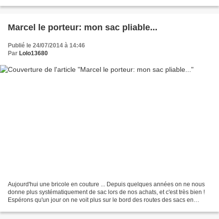
CATCHER ", mon attrape-rêves. Il...
Marcel le porteur: mon sac pliable...
Publié le 24/07/2014 à 14:46
Par
Lolo13680
Aujourd'hui une bricole en couture ... Depuis quelques années on ne nous
donne plus systématiquement de sac lors de nos achats, et c'est très bien !
Espérons qu'un jour on ne voit plus sur le bord des routes des sacs en
plastiques à la place des fleurs,...