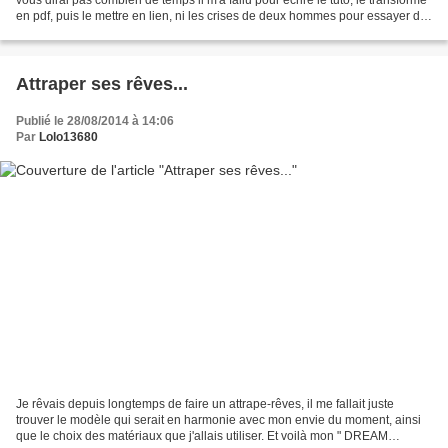
en pdf, puis le mettre en lien, ni les crises de deux hommes pour essayer de
m'expliquer. Un a...
Attraper ses rêves...
Publié le 28/08/2014 à 14:06
Par
Lolo13680
Je rêvais depuis longtemps de faire un attrape-rêves, il me fallait juste
trouver le modèle qui serait en harmonie avec mon envie du moment, ainsi
que le choix des matériaux que j'allais utiliser. Et voilà mon " DREAM