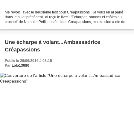
Me revoici avec le deuxième test pour Créapassions . Je vous en ai parlé
dans le billet précédent j'ai reçu le livre : "Écharpes, snoods et châles au
crochet" de Nathalie Petit, des éditions Créapassions, ma mission a été de
crocheter deux ouvrages de...
Une écharpe à volant...Ambassadrice
Créapassions
Publié le 29/09/2016 à 08:15
Par
Lolo13680