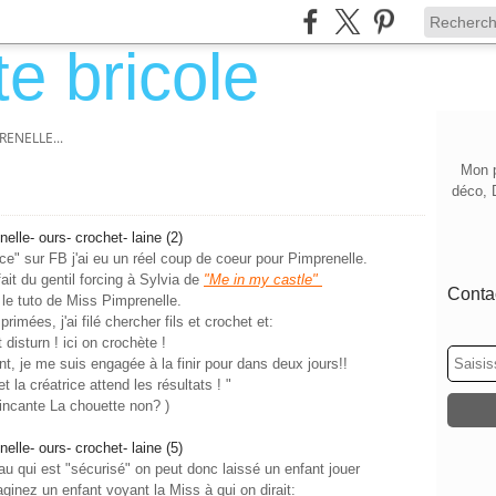
RENELLE...
Mon p
déco, 
ce" sur FB j'ai eu un réel coup de coeur pour Pimprenelle.
ait du gentil forcing à Sylvia de
"Me in my castle"
Contac
r le tuto de Miss Pimprenelle.
primées, j'ai filé chercher fils et crochet et:
 disturn ! ici on crochète !
t, je me suis engagée à la finir pour dans deux jours!!
 et la créatrice attend les résultats ! "
incante La chouette non? )
au qui est "sécurisé" on peut donc laissé un enfant jouer
inez un enfant voyant la Miss à qui on dirait: