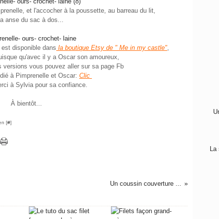
renelle, et l'accocher à la poussette, au barreau du lit,
la anse du sac à dos...
 est disponible dans
la boutique Etsy de " Me in my castle"
,
puisque qu'avec il y a Oscar son amoureux,
es versions vous pouvez aller sur sa page Fb
édié à Pimprenelle et Oscar:
Clic
rci à Sylvia pour sa confiance.
À bientôt...
Un
en [
#
]
La 
Un coussin couverture ...