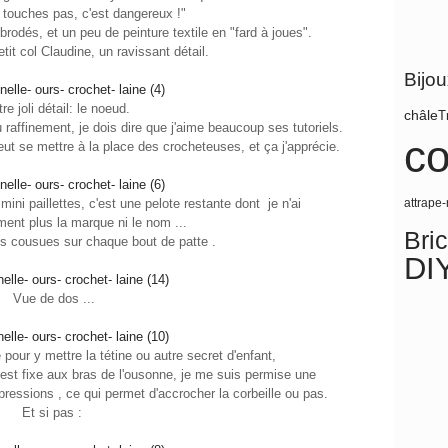
y touches pas, c'est dangereux !"
brodés, et un peu de peinture textile en "fard à joues".
tit col Claudine, un ravissant détail.
Bijo
re joli détail: le noeud.
châle
T
 raffinement, je dois dire que j'aime beaucoup ses tutoriels.
co
eut se mettre à la place des crocheteuses, et ça j'apprécie.
ini paillettes, c'est une pelote restante dont je n'ai
attrape
nt plus la marque ni le nom ...
Bri
ns cousues sur chaque bout de patte
.
DI
Vue de dos ...
 pour y mettre la tétine ou autre secret d'enfant,
e est fixe aux bras de l'ousonne, je me suis permise une
 pressions , ce qui permet d'accrocher la corbeille ou pas.
Et si pas :