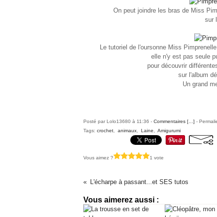
On peut joindre les bras de Miss Pimp
sur 
Le tutoriel de l'oursonne Miss Pimprenelle
elle n'y est pas seule 
pour découvrir différent
sur l'album d
Un grand me
Posté par Lolo13680 à 11:36 -
Commentaires [
…
]
- Permali
Tags:
crochet
,
animaux
,
Laine
,
Amigurumi
Vous aimez ?
1 vote
L'écharpe à passant...et SES tutos
Vous aimerez aussi :