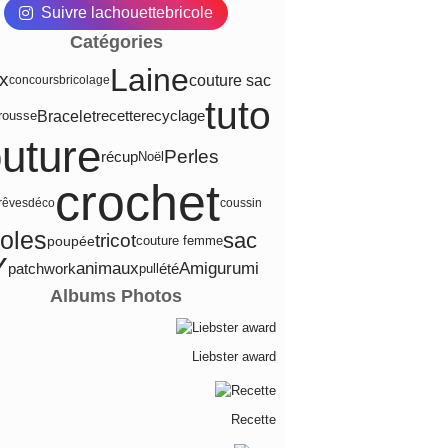
Suivre lachouettebricole
Catégories
Laine
ux
couture sac
concours
bricolage
tuto
Bracelet
recette
recyclage
rousse
uture
Perles
récup
Noël
crochet
-rêves
déco
coussin
coles
sac
tricot
poupée
couture femme
Y
animaux
Amigurumi
été
patchwork
pull
Albums Photos
Liebster award
Recette