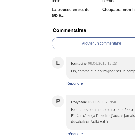
La trousse en set de
Cléopâtre, mon h
table...
Commentaires
Ajouter un commentaire
L
lounatine
09/06/2016 15:23
Oh, comme elle est mignonne! Je compr
Répondre
P
Polysane
02/06/2016 19:46
Bien alors comment te dire... <br /> <br 
En fait, c'est ça l'histoire, j'aurais ja
dévaloriser. Voilà voilà...
Répondre