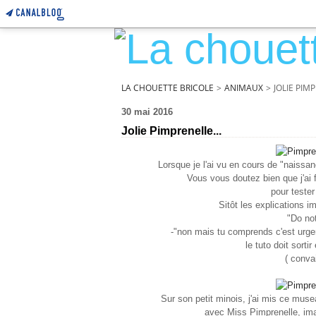
LA CHOUETTE BRICOLE
>
ANIMAUX
>
JOLIE PIMP
30 mai 2016
Jolie Pimprenelle...
Lorsque je l'ai vu en cours de "naissan
Vous vous doutez bien que j'ai f
pour teste
Sitôt les explications im
"Do not
-"non mais tu comprends c'est urgen
le tuto doit sortir
( conva
Sur son petit minois, j'ai mis ce muse
avec Miss Pimprenelle, imag