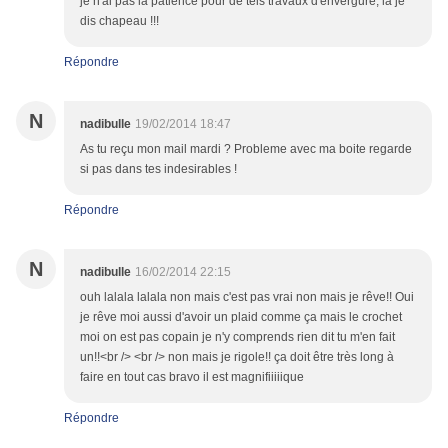
je n'ai pas la patience pour de tels travaux d'envergure, là je
dis chapeau !!!
Répondre
N
nadibulle
19/02/2014 18:47
As tu reçu mon mail mardi ? Probleme avec ma boite regarde
si pas dans tes indesirables !
Répondre
N
nadibulle
16/02/2014 22:15
ouh lalala lalala non mais c'est pas vrai non mais je rêve!! Oui
je rêve moi aussi d'avoir un plaid comme ça mais le crochet
moi on est pas copain je n'y comprends rien dit tu m'en fait
un!!<br /> <br /> non mais je rigole!! ça doit être très long à
faire en tout cas bravo il est magnifiiiiique
Répondre