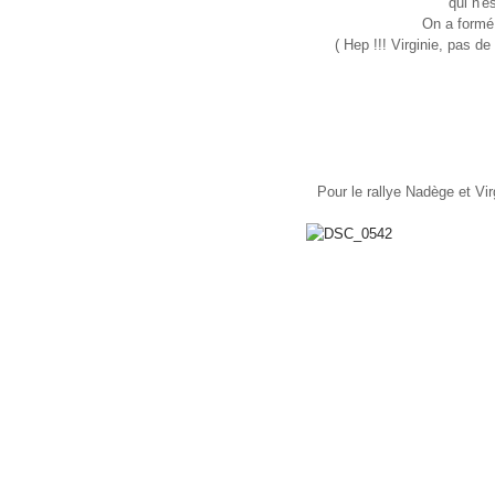
qui n'e
On a formé 
( Hep !!! Virginie, pas de
Pour le rallye Nadège et Vir