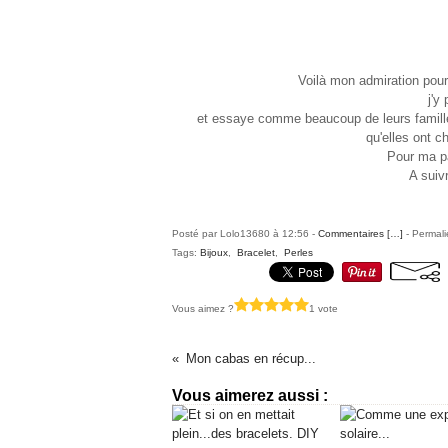
Voilà mon admiration pour 
j'y
et essaye comme beaucoup de leurs familles 
qu'elles ont ch
Pour ma pa
A suivr
Posté par Lolo13680 à 12:56 -
Commentaires [
…
]
- Permali
Tags:
Bijoux
,
Bracelet
,
Perles
Vous aimez ?
1 vote
Mon cabas en récup...
Vous aimerez aussi :