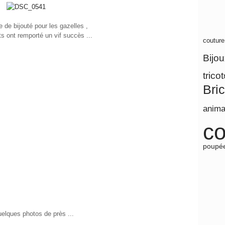
e de bijouté pour les gazelles ,
ts ont remporté un vif succès ...
coutur
Bijo
tricot
Bri
anim
co
poupé
uelques photos de près ...