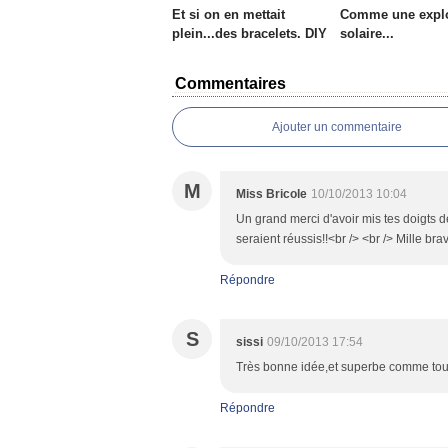
Et si on en mettait
Comme une expl
plein...des bracelets. DIY
solaire...
Commentaires
Ajouter un commentaire
M
Miss Bricole
10/10/2013 10:04
Un grand merci d'avoir mis tes doigts de 
seraient réussis!!<br /> <br /> Mille brav
Répondre
S
sissi
09/10/2013 17:54
Très bonne idée,et superbe comme tout c
Répondre