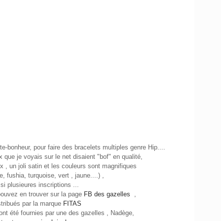
te-bonheur, pour faire des bracelets multiples genre Hip....
ue je voyais sur le net disaient "bof" en qualité,
x , un joli satin et les couleurs sont magnifiques
e, fushia, turquoise, vert , jaune....) ,
ssi plusieures inscriptions ...
 pouvez en trouver sur la page
FB des gazelles
,
istribués par la marque
FITAS
ont été fournies par une des gazelles , Nadège,