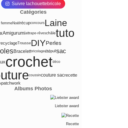
Suivre lachouettebricole
Catégories
Laine
récup
e femme
Noël
concours
tuto
ux
Amigurumi
châle
attrape-rêves
DIY
Perles
recyclage
Trousse
coles
sac
Bracelet
été
pull
bricolage
crochet
aux
déco
uture
recette
couture sac
coussin
e
patchwork
Albums Photos
Liebster award
Recette