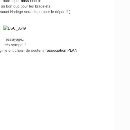
st autre que
miss bricole
,
un bon duo pour les bracelets
 souci Nadège sera dispo pour le départ!! )...
essayage...
trés sympa!!!
ginie ont choisi de soutenir
l'association PLAN