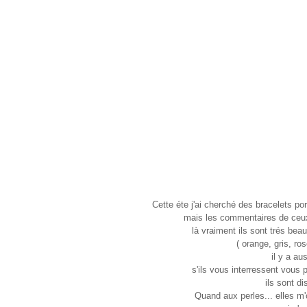
Cette éte j'ai cherché des bracelets por
mais les commentaires de ceux q
là vraiment ils sont trés beau
( orange, gris, ros
il y a au
s'ils vous interressent vous
ils sont d
Quand aux perles... elles m'