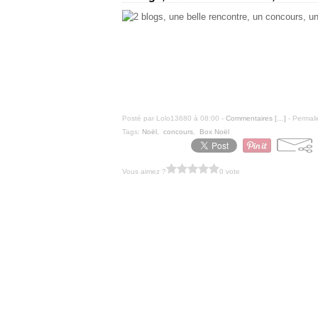
Posté par Lolo13680 à 08:00 -
Commentaires [
…
]
- Permali
Tags:
Noël
,
concours
,
Box Noël
Vous aimez ?
0 vote