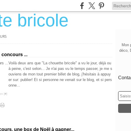
URS
Mon p
déco, 
 concours ...
Voilà deux ans que "La chouette bricole" a vu le jour, déjà ou
à peine, c'est selon... Je n'ai pas vu le temps passer, je me s
ouviens de mon tout premier billet de blog, j'hésitais à appuy
Contac
er sur: publier! Et si personne ne venait sur le blog, et si pers
onne...
en [
#
]
cours, une box de Noël à gagner...