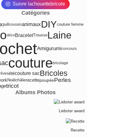
Suivre lachouettebricole
Catégories
DIY
ux
animaux
pull
couture femme
coussin
to
Laine
Bracelet
Trousse
déco
rochet
Amigurumi
concours
couture
sac
bricolage
Bricoles
été
couture sac
-rêves
Perles
recette
work
poupée
Noël
châle
tricot
age
Albums Photos
Liebster award
Recette