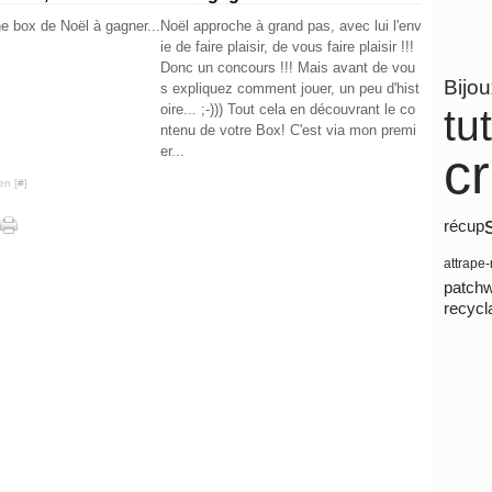
Noël approche à grand pas, avec lui l'env
ie de faire plaisir, de vous faire plaisir !!!
Donc un concours !!! Mais avant de vou
Bijo
s expliquez comment jouer, un peu d'hist
oire... ;-))) Tout cela en découvrant le co
tu
ntenu de votre Box! C'est via mon premi
er...
c
en [
#
]
récup
attrape
patch
recycl