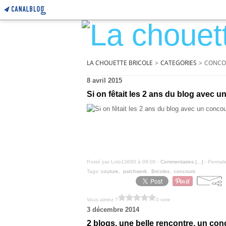
LA CHOUETTE BRICOLE
>
CATEGORIES
>
CONCO
8 avril 2015
Si on fêtait les 2 ans du blog avec un
Posté par Lolo13680 à 09:00 -
Commentaires [
…
]
- Permali
Tags:
couture
,
patchwork
,
Bricoles
,
concours
Vous aimez ?
0 vote
3 décembre 2014
2 blogs, une belle rencontre, un con